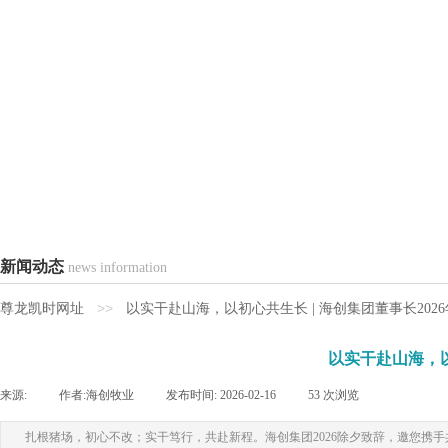
新闻动态
news information
>>
尊龙凯时网址
以实干赴山海，以初心共生长 | 海创集团董事长202
以实干赴山海，以
来源:
|
作者:
海创牧业
|
发布时间:
2026-02-16
|
53
次浏览
|
扎根猪场，初心不改；实干笃行，共赴新程。海创集团2026除夕致辞，邀您携