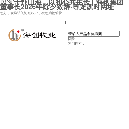
以实干赴山海，以初心共生长 | 海创集团
董事长2026年除夕致辞-尊龙凯时网址
您好，欢迎访问海创牧业，祝您购物愉快！
|
搜索
热门搜索：
尊龙凯时网址
尊龙凯时网址的产品中心
新闻动态
公司新闻
尊龙凯时网址的文化
行业资讯
时事新闻
尊龙凯时网址的简介
在线留言
联系尊龙凯时网址