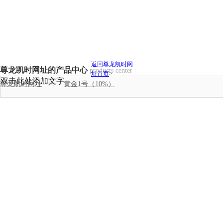
返回尊龙凯时网
尊龙凯时网址的产品中心
products center
址首页
>
双击此处添加文字
尊龙凯时网址
>>
黄金1号（10%）
猪用全价料
猪用浓缩料
猪用预混料
肉鸡全价料