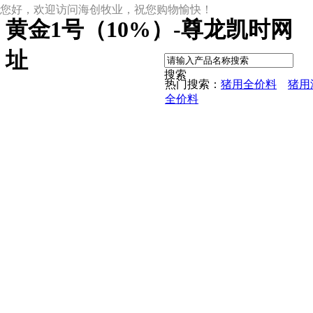
您好，欢迎访问海创牧业，祝您购物愉快！
黄金1号（10%）-尊龙凯时网
|
址
搜索
热门搜索：
猪用全价料
猪用
全价料
尊龙凯时网址
尊龙凯时网址的产品中心
中草药母猪保健料
ccc教槽料——贝恩贝爱
保育全价料——速溶108
保育仔猪浓缩饲料
8%复合预混料
4%复合预混料
8%哺乳母猪预混料
25%浓缩饲料
新闻动态
公司新闻
尊龙凯时网址的文化
行业资讯