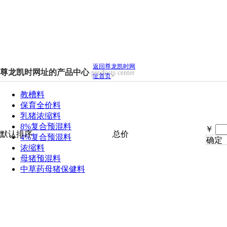
返回尊龙凯时网
尊龙凯时网址的产品中心
products center
址首页
>
教槽料
保育全价料
乳猪浓缩料
8%复合预混料
￥
默认排序
总价
4%复合预混料
确定
浓缩料
母猪预混料
中草药母猪保健料