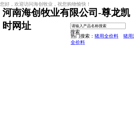
您好，欢迎访问海创牧业，祝您购物愉快！
河南海创牧业有限公司-尊龙凯
|
时网址
搜索
热门搜索：
猪用全价料
猪用
全价料
尊龙凯时网址
尊龙凯时网址的产品中心
中草药母猪保健料
ccc教槽料——贝恩贝爱
保育全价料——速溶108
保育仔猪浓缩饲料
8%复合预混料
4%复合预混料
8%哺乳母猪预混料
25%浓缩饲料
新闻动态
公司新闻
尊龙凯时网址的文化
行业资讯