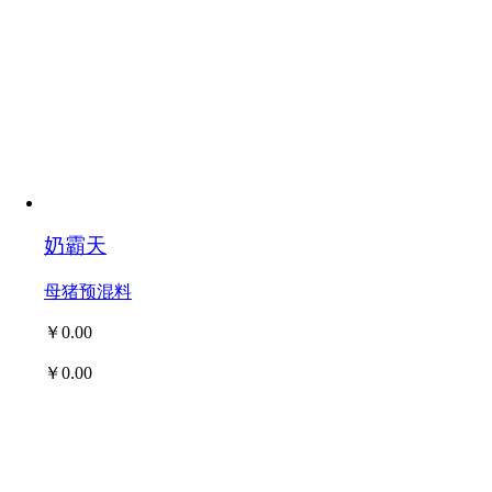
奶霸天
母猪预混料
￥0.00
￥0.00