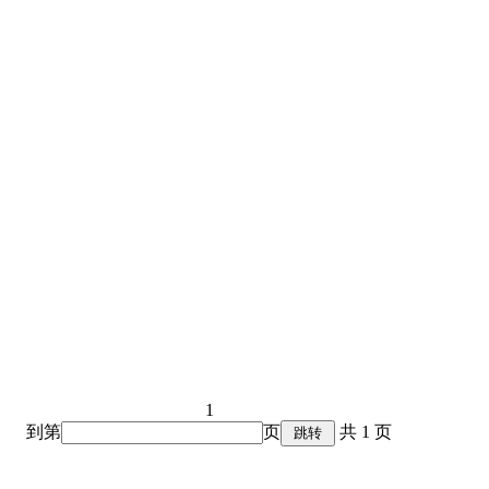
1
到第
页
共
1
页