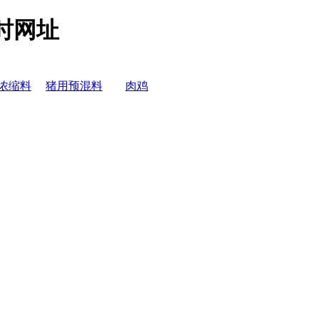
时网址
浓缩料
猪用预混料
肉鸡