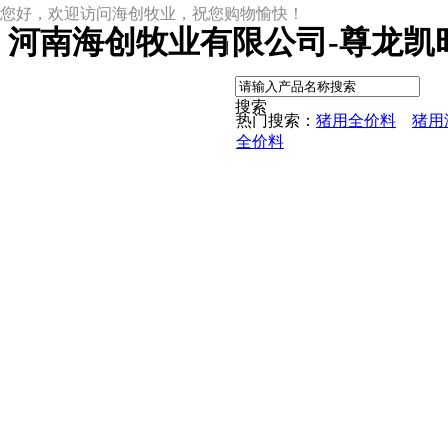
您好，欢迎访问海创牧业，祝您购物愉快！
河南海创牧业有限公司-尊龙凯
|
搜索
热门搜索：
猪用全价料
猪用
全价料
尊龙凯时网址
尊龙凯时网址的产品中心
中草药母猪保健料
ccc教槽料——贝恩贝爱
保育全价料——速溶108
保育仔猪浓缩饲料
8%复合预混料
4%复合预混料
8%哺乳母猪预混料
25%浓缩饲料
新闻动态
公司新闻
尊龙凯时网址的文化
行业资讯