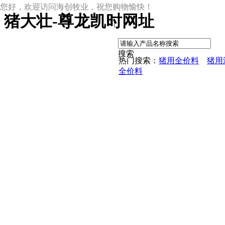
您好，欢迎访问海创牧业，祝您购物愉快！
猪大壮-尊龙凯时网址
|
搜索
热门搜索：
猪用全价料
猪用
全价料
尊龙凯时网址
尊龙凯时网址的产品中心
中草药母猪保健料
ccc教槽料——贝恩贝爱
保育全价料——速溶108
保育仔猪浓缩饲料
8%复合预混料
4%复合预混料
8%哺乳母猪预混料
25%浓缩饲料
新闻动态
公司新闻
尊龙凯时网址的文化
行业资讯