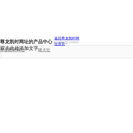
返回尊龙凯时网
尊龙凯时网址的产品中心
products center
址首页
>
双击此处添加文字
尊龙凯时网址
>>
猪大壮
猪用全价料
猪用浓缩料
猪用预混料
肉鸡全价料