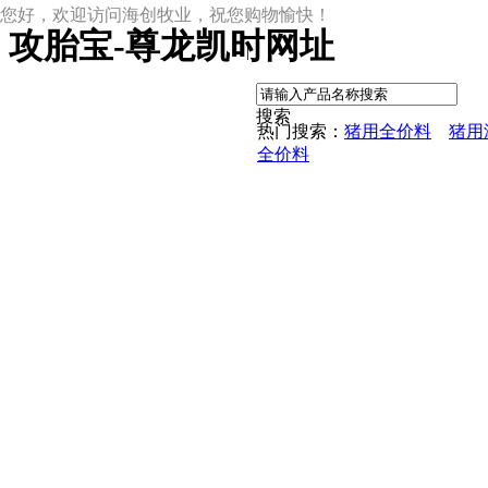
您好，欢迎访问海创牧业，祝您购物愉快！
攻胎宝-尊龙凯时网址
|
搜索
热门搜索：
猪用全价料
猪用
全价料
尊龙凯时网址
尊龙凯时网址的产品中心
中草药母猪保健料
ccc教槽料——贝恩贝爱
保育全价料——速溶108
保育仔猪浓缩饲料
8%复合预混料
4%复合预混料
8%哺乳母猪预混料
25%浓缩饲料
新闻动态
公司新闻
尊龙凯时网址的文化
行业资讯