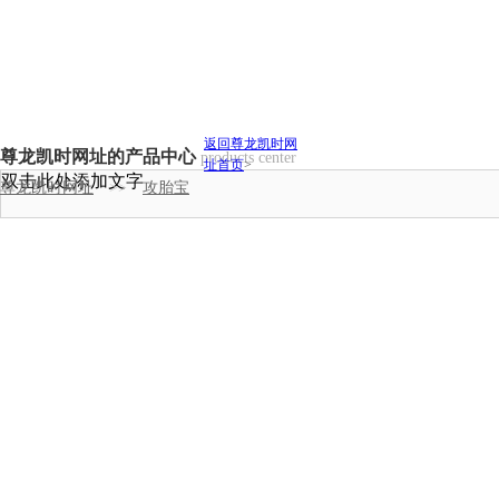
返回尊龙凯时网
尊龙凯时网址的产品中心
products center
址首页
>
双击此处添加文字
尊龙凯时网址
>>
攻胎宝
猪用全价料
猪用浓缩料
猪用预混料
肉鸡全价料