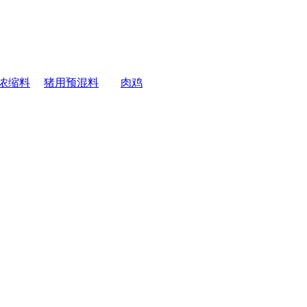
浓缩料
猪用预混料
肉鸡