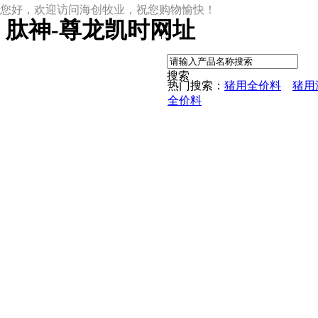
您好，欢迎访问海创牧业，祝您购物愉快！
肽神-尊龙凯时网址
|
搜索
热门搜索：
猪用全价料
猪用
全价料
尊龙凯时网址
尊龙凯时网址的产品中心
中草药母猪保健料
ccc教槽料——贝恩贝爱
保育全价料——速溶108
保育仔猪浓缩饲料
8%复合预混料
4%复合预混料
8%哺乳母猪预混料
25%浓缩饲料
新闻动态
公司新闻
尊龙凯时网址的文化
行业资讯