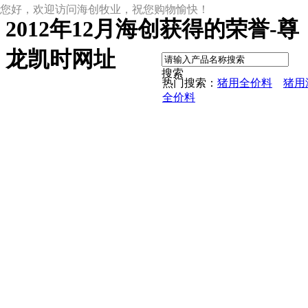
您好，欢迎访问海创牧业，祝您购物愉快！
2012年12月海创获得的荣誉-尊
|
龙凯时网址
搜索
热门搜索：
猪用全价料
猪用
全价料
尊龙凯时网址
尊龙凯时网址的产品中心
中草药母猪保健料
ccc教槽料——贝恩贝爱
保育全价料——速溶108
保育仔猪浓缩饲料
8%复合预混料
4%复合预混料
8%哺乳母猪预混料
25%浓缩饲料
新闻动态
公司新闻
尊龙凯时网址的文化
行业资讯