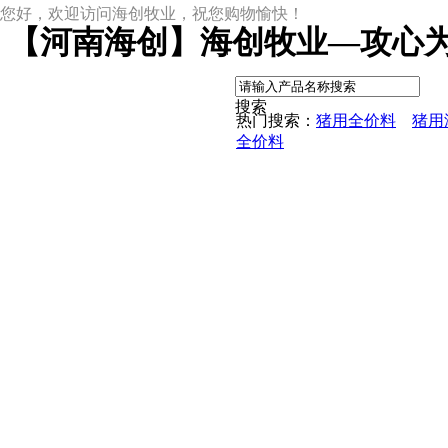
您好，欢迎访问海创牧业，祝您购物愉快！
【河南海创】海创牧业—攻心为
|
搜索
热门搜索：
猪用全价料
猪用
全价料
尊龙凯时网址
尊龙凯时网址的产品中心
中草药母猪保健料
ccc教槽料——贝恩贝爱
保育全价料——速溶108
保育仔猪浓缩饲料
8%复合预混料
4%复合预混料
8%哺乳母猪预混料
25%浓缩饲料
新闻动态
公司新闻
尊龙凯时网址的文化
行业资讯