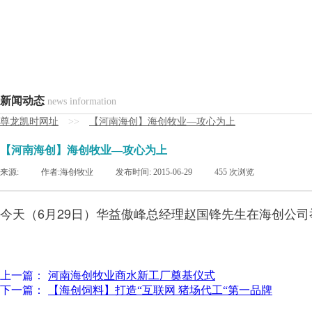
新闻动态
news information
尊龙凯时网址
>>
【河南海创】海创牧业—攻心为上
【河南海创】海创牧业—攻心为上
来源:
|
作者:
海创牧业
|
发布时间:
2015-06-29
|
455
次浏览
今天（6月29日）华益傲峰总经理赵国锋先生在海创公司
上一篇：
河南海创牧业商水新工厂奠基仪式
下一篇：
【海创饲料】打造“互联网 猪场代工“第一品牌