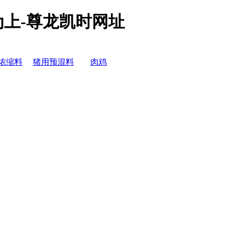
上-尊龙凯时网址
浓缩料
猪用预混料
肉鸡