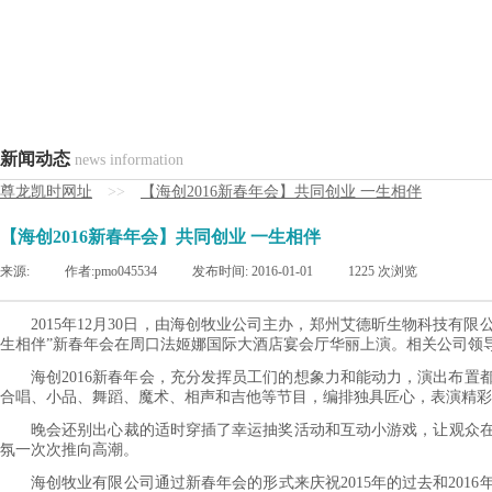
新闻动态
news information
尊龙凯时网址
>>
【海创2016新春年会】共同创业 一生相伴
【海创2016新春年会】共同创业 一生相伴
来源:
|
作者:
pmo045534
|
发布时间:
2016-01-01
|
1225
次浏览
2015年12月30日，由海创牧业公司主办，郑州艾德昕生物科技有
生相伴”新春年会在周口法姬娜国际大酒店宴会厅华丽上演。相关公司领导
海创2016新春年会，充分发挥员工们的想象力和能动力，演出布
合唱、小品、舞蹈、魔术、相声和吉他等节目，编排独具匠心，表演精彩
晚会还别出心裁的适时穿插了幸运抽奖活动和互动小游戏，让观众
氛一次次推向高潮。
海创牧业有限公司通过新春年会的形式来庆祝2015年的过去和20