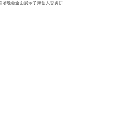
。整场晚会全面展示了海创人奋勇拼