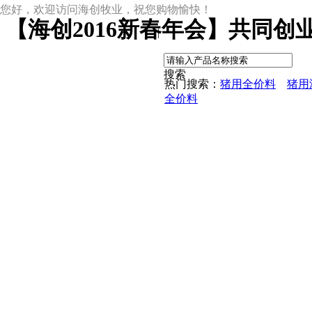
您好，欢迎访问海创牧业，祝您购物愉快！
【海创2016新春年会】共同创
|
搜索
热门搜索：
猪用全价料
猪用
全价料
尊龙凯时网址
尊龙凯时网址的产品中心
中草药母猪保健料
ccc教槽料——贝恩贝爱
保育全价料——速溶108
保育仔猪浓缩饲料
8%复合预混料
4%复合预混料
8%哺乳母猪预混料
25%浓缩饲料
新闻动态
公司新闻
尊龙凯时网址的文化
行业资讯