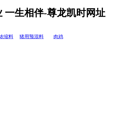
业 一生相伴-尊龙凯时网址
浓缩料
猪用预混料
肉鸡