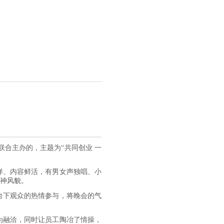
联合主办的，主题为“共同创业 一
样、内容鲜活，有男女声独唱、小
神风貌。
台下观众的热情参与，将晚会的气
更为融洽，同时让员工陶冶了情操，