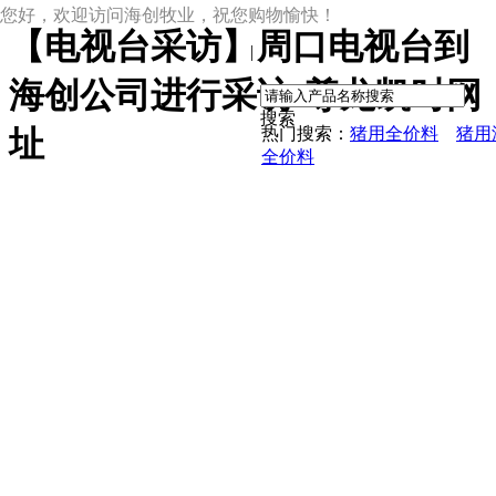
您好，欢迎访问海创牧业，祝您购物愉快！
【电视台采访】周口电视台到
|
海创公司进行采访-尊龙凯时网
搜索
热门搜索：
猪用全价料
猪用
址
全价料
尊龙凯时网址
尊龙凯时网址的产品中心
中草药母猪保健料
ccc教槽料——贝恩贝爱
保育全价料——速溶108
保育仔猪浓缩饲料
8%复合预混料
4%复合预混料
8%哺乳母猪预混料
25%浓缩饲料
新闻动态
公司新闻
尊龙凯时网址的文化
行业资讯