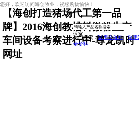
您好，欢迎访问海创牧业，祝您购物愉快！
【海创打造猪场代工第一品
|
牌】2016海创教槽料微粉生产
搜索
热门搜索：
猪用全价料
猪用
车间设备考察进行中-尊龙凯时
全价料
网址
尊龙凯时网址
尊龙凯时网址的产品中心
中草药母猪保健料
ccc教槽料——贝恩贝爱
保育全价料——速溶108
保育仔猪浓缩饲料
8%复合预混料
4%复合预混料
8%哺乳母猪预混料
25%浓缩饲料
新闻动态
公司新闻
尊龙凯时网址的文化
行业资讯