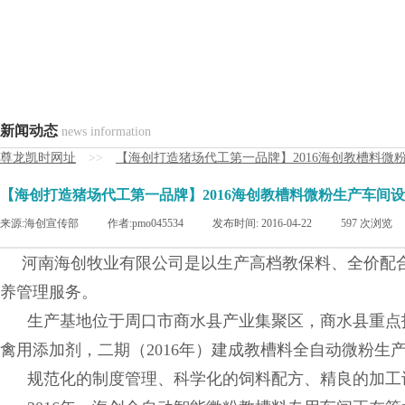
新闻动态
news information
尊龙凯时网址
>>
【海创打造猪场代工第一品牌】2016海创教槽料微
【海创打造猪场代工第一品牌】2016海创教槽料微粉生产车间
来源:
海创宣传部
|
作者:
pmo045534
|
发布时间:
2016-04-22
|
597
次浏览
河南海创牧业有限公司是以生产高档教保料、全价配
养管理服务。
生产基地位于周口市商水县产业集聚区，商水县重点招商
禽用添加剂，二期（2016年）建成教槽料全自动微粉生
规范化的制度管理、科学化的饲料配方、精良的加