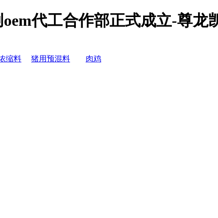
oem代工合作部正式成立-尊龙
浓缩料
猪用预混料
肉鸡