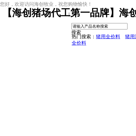
您好，欢迎访问海创牧业，祝您购物愉快！
【海创猪场代工第一品牌】海创
|
搜索
热门搜索：
猪用全价料
猪用
全价料
尊龙凯时网址
尊龙凯时网址的产品中心
中草药母猪保健料
ccc教槽料——贝恩贝爱
保育全价料——速溶108
保育仔猪浓缩饲料
8%复合预混料
4%复合预混料
8%哺乳母猪预混料
25%浓缩饲料
新闻动态
公司新闻
尊龙凯时网址的文化
行业资讯