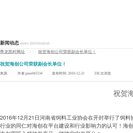
新闻动态
news information
尊龙凯时网址
>>
祝贺海创公司荣获副会长单位！
祝贺海创公司荣获副会长单位！
来源:
|
作者:
pmo045534
|
发布时间:
2016-12-21
|
336
次浏览
祝贺
2016年12月21日河南省饲料工业协会在开封举行了
行业的同仁对海创在平台建设和行业影响力的认可！海