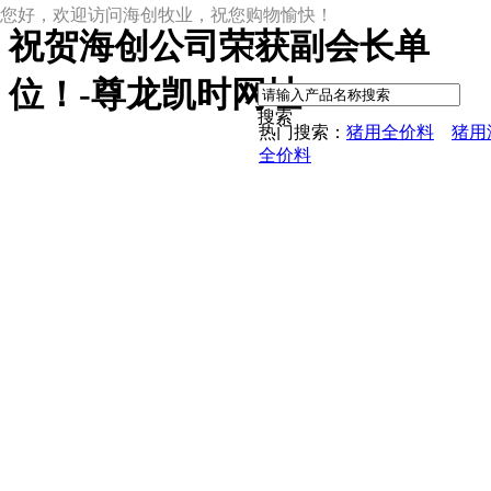
您好，欢迎访问海创牧业，祝您购物愉快！
祝贺海创公司荣获副会长单
|
位！-尊龙凯时网址
搜索
热门搜索：
猪用全价料
猪用
全价料
尊龙凯时网址
尊龙凯时网址的产品中心
中草药母猪保健料
ccc教槽料——贝恩贝爱
保育全价料——速溶108
保育仔猪浓缩饲料
8%复合预混料
4%复合预混料
8%哺乳母猪预混料
25%浓缩饲料
新闻动态
公司新闻
尊龙凯时网址的文化
行业资讯