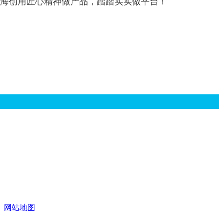
海创用匠心精神做产品，踏踏实实做平台！
只有把公司当成家的管理者才是一个合格的管理者，让我们一起
——海创总经理郭总
上一篇：
【海创打造猪场代工第一品牌】海创携手济源市场，共同推进
下一篇：
圣诞节快乐！
网站地图