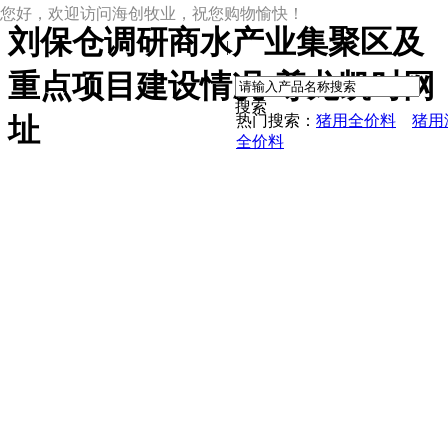
您好，欢迎访问海创牧业，祝您购物愉快！
刘保仓调研商水产业集聚区及
|
重点项目建设情况-尊龙凯时网
搜索
热门搜索：
猪用全价料
猪用
址
全价料
尊龙凯时网址
尊龙凯时网址的产品中心
中草药母猪保健料
ccc教槽料——贝恩贝爱
保育全价料——速溶108
保育仔猪浓缩饲料
8%复合预混料
4%复合预混料
8%哺乳母猪预混料
25%浓缩饲料
新闻动态
公司新闻
尊龙凯时网址的文化
行业资讯