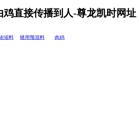
由鸡直接传播到人-尊龙凯时网址
浓缩料
猪用预混料
肉鸡