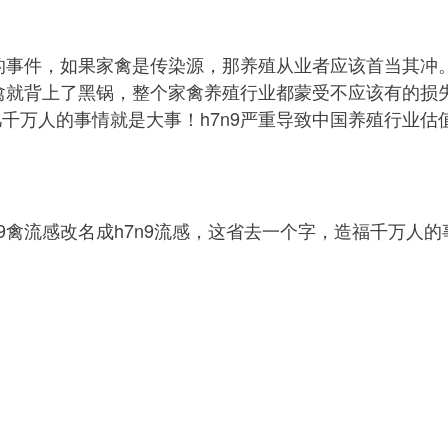
9的事件，如果家禽是传染源，那养殖从业者应该首当其冲
家禽就背上了黑锅，整个家禽养殖行业都蒙受不应该有的损
千万人的事情就是大事！h7n9严重导致中国养殖行业估
9禽流感改名成h7n9流感，这省去一个字，造福千万人
改名为h7n9或h7n9流感，保护中国养殖业，还数以千万
河南海创牧业有限公司