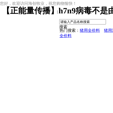
您好，欢迎访问海创牧业，祝您购物愉快！
【正能量传播】h7n9病毒不是
|
搜索
热门搜索：
猪用全价料
猪用
全价料
尊龙凯时网址
尊龙凯时网址的产品中心
中草药母猪保健料
ccc教槽料——贝恩贝爱
保育全价料——速溶108
保育仔猪浓缩饲料
8%复合预混料
4%复合预混料
8%哺乳母猪预混料
25%浓缩饲料
新闻动态
公司新闻
尊龙凯时网址的文化
行业资讯