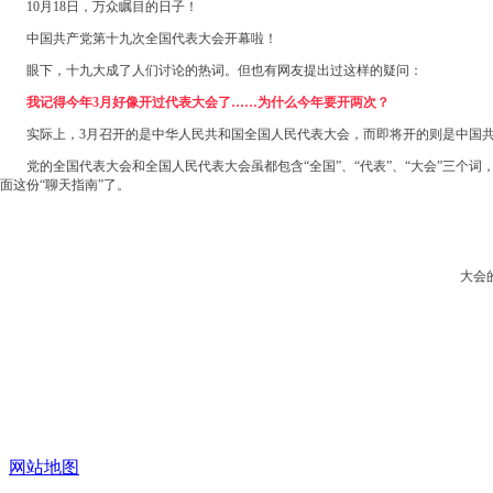
10月18日，万众瞩目的日子！
中国共产党第十九次全国代表大会开幕啦！
眼下，十九大成了人们讨论的热词。但也有网友提出过这样的疑问：
我记得今年3月好像开过代表大会了……为什么今年要开两次？
实际上，3月召开的是中华人民共和国全国人民代表大会，而即将开的则是中国
党的全国代表大会和全国人民代表大会虽都包含“全国”、“代表”、“大会”三
面这份“聊天指南”了。
大会的
十九大进行时，
国家对农业的重视已经上升到新高度！
中国共产党第十九次全国代表大会于昨天（18日）上午9时在北京
网站地图
分重要的大会。