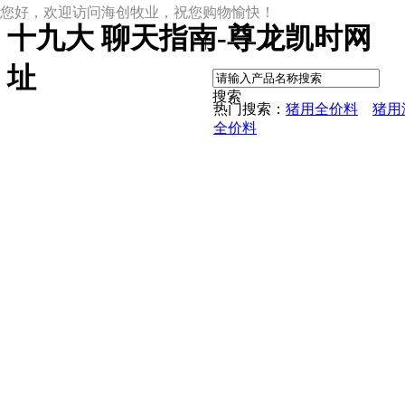
您好，欢迎访问海创牧业，祝您购物愉快！
十九大 聊天指南-尊龙凯时网
|
址
搜索
热门搜索：
猪用全价料
猪用
全价料
尊龙凯时网址
尊龙凯时网址的产品中心
中草药母猪保健料
ccc教槽料——贝恩贝爱
保育全价料——速溶108
保育仔猪浓缩饲料
8%复合预混料
4%复合预混料
8%哺乳母猪预混料
25%浓缩饲料
新闻动态
公司新闻
尊龙凯时网址的文化
行业资讯