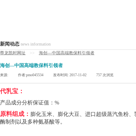
新闻动态
news information
尊龙凯时网址
>>
海创---中国高端教保料引领者
海创---中国高端教保料引领者
来源:
|
作者:
pmo045534
|
发布时间:
2017-11-02
|
757
次浏览
代乳宝：
产品成分分析保证值：%
原料组成：
膨化玉米、膨化大豆、进口超级蒸汽鱼粉、
酶制剂以及多种氨基酸等。