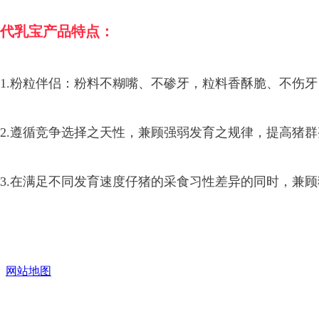
代乳宝产品特点：
1.粉粒伴侣：粉料不糊嘴、不碜牙，粒料香酥脆、不伤牙
2.遵循竞争选择之天性，兼顾强弱发育之规律，提高猪
3.在满足不同发育速度仔猪的采食习性差异的同时，兼
4.四位一体：诱食、教槽、断奶、过度，缓解断奶应激
网站地图
99a：
产品成分分析保证值（%）