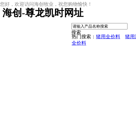
您好，欢迎访问海创牧业，祝您购物愉快！
海创-尊龙凯时网址
|
搜索
热门搜索：
猪用全价料
猪用
全价料
尊龙凯时网址
尊龙凯时网址的产品中心
中草药母猪保健料
ccc教槽料——贝恩贝爱
保育全价料——速溶108
保育仔猪浓缩饲料
8%复合预混料
4%复合预混料
8%哺乳母猪预混料
25%浓缩饲料
新闻动态
公司新闻
尊龙凯时网址的文化
行业资讯