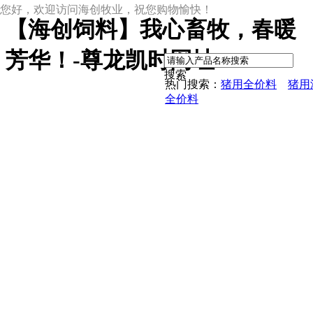
您好，欢迎访问海创牧业，祝您购物愉快！
【海创饲料】我心畜牧，春暖
|
芳华！-尊龙凯时网址
搜索
热门搜索：
猪用全价料
猪用
全价料
尊龙凯时网址
尊龙凯时网址的产品中心
中草药母猪保健料
ccc教槽料——贝恩贝爱
保育全价料——速溶108
保育仔猪浓缩饲料
8%复合预混料
4%复合预混料
8%哺乳母猪预混料
25%浓缩饲料
新闻动态
公司新闻
尊龙凯时网址的文化
行业资讯