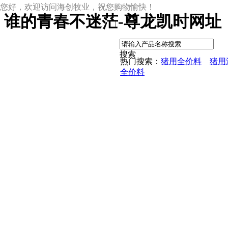
您好，欢迎访问海创牧业，祝您购物愉快！
谁的青春不迷茫-尊龙凯时网址
|
搜索
热门搜索：
猪用全价料
猪用
全价料
尊龙凯时网址
尊龙凯时网址的产品中心
中草药母猪保健料
ccc教槽料——贝恩贝爱
保育全价料——速溶108
保育仔猪浓缩饲料
8%复合预混料
4%复合预混料
8%哺乳母猪预混料
25%浓缩饲料
新闻动态
公司新闻
尊龙凯时网址的文化
行业资讯