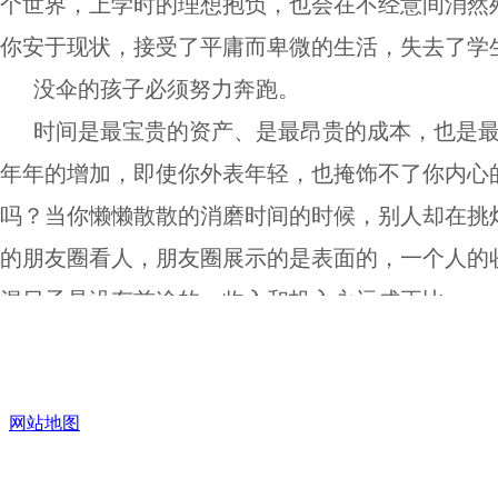
个世界，上学时的理想抱负，也会在不经意间消然
你安于现状，接受了平庸而卑微的生活，失去了学
没伞的孩子必须努力奔跑。
时间是最宝贵的资产、是最昂贵的成本，也是最
年年的增加，即使你外表年轻，也掩饰不了你内心
吗？当你懒懒散散的消磨时间的时候，别人却在挑灯
的朋友圈看人，朋友圈展示的是表面的，一个人的
混日子是没有前途的，收入和投入永远成正比。
无论你是在做哪行，无论你是在创业还是工作，
公司曾提出“我们一起做一个伟大的公司”，正如
网站地图
无一害，无论你是多做几件事，还是多写几篇文章
能为自己增光添彩、提升价值。