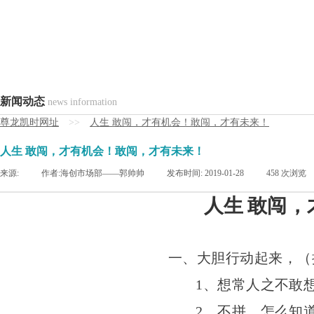
新闻动态
news information
尊龙凯时网址
>>
人生 敢闯，才有机会！敢闯，才有未来！
人生 敢闯，才有机会！敢闯，才有未来！
来源:
|
作者:
海创市场部——郭帅帅
|
发布时间:
2019-01-28
|
458
次浏览
人生
敢闯，
一、大胆行动起来，（
1、想常人之不敢
2、不拼，怎么知