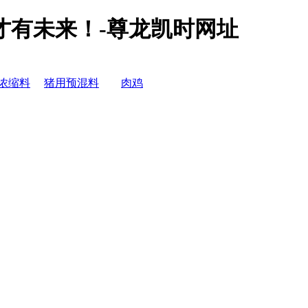
才有未来！-尊龙凯时网址
浓缩料
猪用预混料
肉鸡