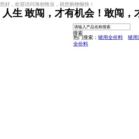
您好，欢迎访问海创牧业，祝您购物愉快！
人生 敢闯，才有机会！敢闯，
|
搜索
热门搜索：
猪用全价料
猪用
全价料
尊龙凯时网址
尊龙凯时网址的产品中心
中草药母猪保健料
ccc教槽料——贝恩贝爱
保育全价料——速溶108
保育仔猪浓缩饲料
8%复合预混料
4%复合预混料
8%哺乳母猪预混料
25%浓缩饲料
新闻动态
公司新闻
尊龙凯时网址的文化
行业资讯