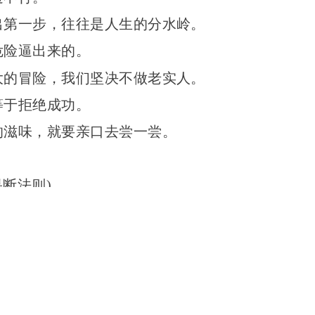
出第一步，往往是人生的分水岭。
危险逼
出来的。
大的冒险，我们坚决不做老实人。
等于拒绝成功。
的滋味，就要亲口去尝一尝。
果断法则)
人，必定毫不犹豫，说到做到。
你就总是会拖延。
于自己的工作时，机会就来了。
，碰到的每一件小事就是一个机会。