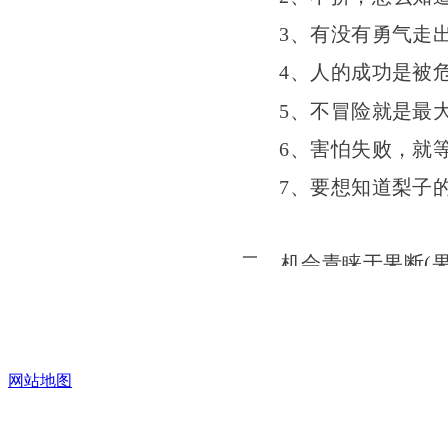
3、有没有勇气走
4、人的成功是被
5、不冒险就是最
6、害怕失败，就
7、要想知道梨子
二、机会青睐于果断
(
1、一个有魄力的
2、你一旦拖延，
3、当你做了不属
网站地图
4、对于强者而言