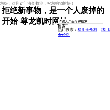
您好，欢迎访问海创牧业，祝您购物愉快！
拒绝新事物，是一个人废掉的
|
开始-尊龙凯时网址
搜索
热门搜索：
猪用全价料
猪用
全价料
尊龙凯时网址
尊龙凯时网址的产品中心
中草药母猪保健料
ccc教槽料——贝恩贝爱
保育全价料——速溶108
保育仔猪浓缩饲料
8%复合预混料
4%复合预混料
8%哺乳母猪预混料
25%浓缩饲料
新闻动态
公司新闻
尊龙凯时网址的文化
行业资讯