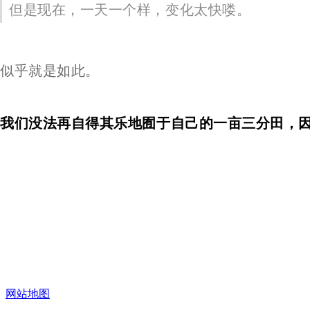
但是现在，一天一个样，变化太快喽。
似乎就是如此。
我们没法再自得其乐地囿于自己的一亩三分田，
现在流行一句话：时代抛弃你时，连一声再见都
网站地图
我们都知如日中天的柯达败于数码相机，却不知