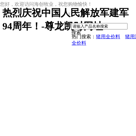
您好，欢迎访问海创牧业，祝您购物愉快！
热烈庆祝中国人民解放军建军
|
94周年！-尊龙凯时网址
搜索
热门搜索：
猪用全价料
猪用
全价料
尊龙凯时网址
尊龙凯时网址的产品中心
中草药母猪保健料
ccc教槽料——贝恩贝爱
保育全价料——速溶108
保育仔猪浓缩饲料
8%复合预混料
4%复合预混料
8%哺乳母猪预混料
25%浓缩饲料
新闻动态
公司新闻
尊龙凯时网址的文化
行业资讯