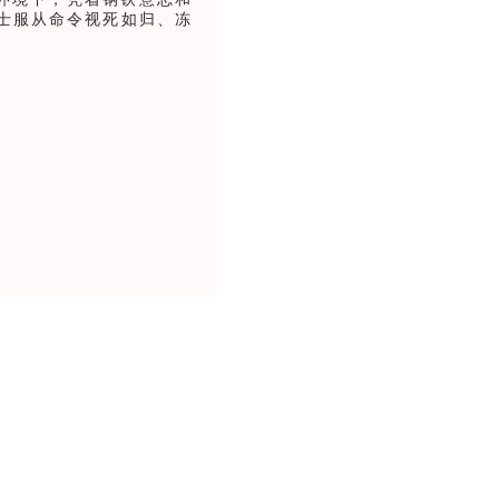
士服从命令视死如归、冻
势去创造、去想办法，
只蛋如果从外面被敲