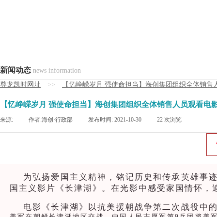
新闻动态
news information
尊龙凯时网址
>>
【忆峥嵘岁月 强使命担当】海创集团组织全体销售
【忆峥嵘岁月 强使命担当】海创集团组织全体销售人员观看电
来源:
|
作者:
海创·行政部
|
发布时间:
2021-10-30
|
22
次浏览
为弘扬爱国主义精神，铭记历史和传承英雄事迹
国主义影片《长津湖》。在光影中感受家国情怀，
电影《长津湖》以抗美援朝战争第二次战役中
美军在朝鲜长津湖地区交战，中国人民志愿军第9兵团将美军