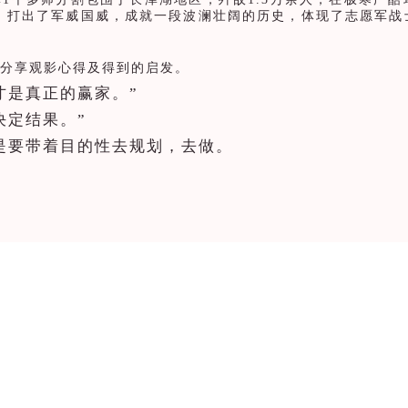
，打出了军威国威，
成就一段波澜壮阔的历史，体现了志愿军战
分享观影心得及得到的启发。
才是真正的赢家。”
决定结果。”
是要带着目的性去规划，去做。
，目标明确，要在各自的销售区域内做英雄，结合优
来，要拥有决心以及韧性，利用影中的一句话：“一
鹰。”每个人只要努力只要付出就会有收获。”
定信念精神。工作中，要有“滴水穿石。久久为功”的信念。