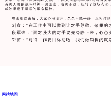
英勇无畏的战斗精神一路追击，奋勇杀敌，扭转了战场态势
成冰雕也不退缩的革命精神。
在观影结束后，大家心潮澎湃，久久不能平静，互相讨论
刘鑫：“在工作中可以做到让对手尊敬、敬佩的
段军锋：“面对强大的对手要先冷静下来，心态
钟苗：“对待工作要目标清晰，我们做销售的就
海创集团董事长郭松说：“我们每个人分工不同
要让对手看得起你、尊敬你。我们每个人要勤奋起
开，注定只能被吃掉。如果从里面啄开，说不定是只
网站地图
海创人要有1、“咬定青山不放松，立根原在破岩中”的坚