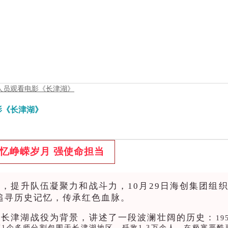
人员观看电影《长津湖》
影《长津湖》
忆峥嵘岁月 强使命担当
，提升队伍凝聚力和战斗力，10月29日海创集团组
追寻历史记忆，传承红色血脉。
的长津湖战役为背景，讲述了一段波澜壮阔的历史：
1
1个多师分割包围于长津湖地区，歼敌1.3万余人，
在极寒严酷