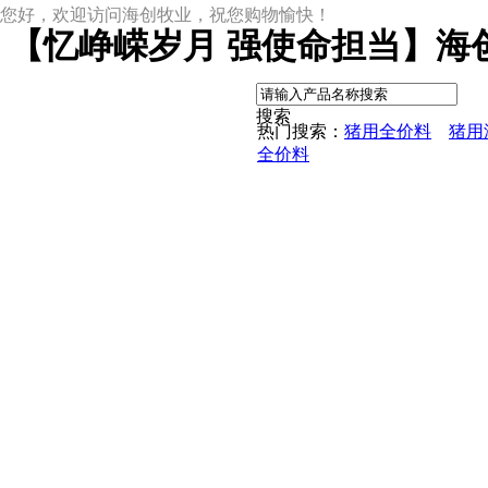
您好，欢迎访问海创牧业，祝您购物愉快！
【忆峥嵘岁月 强使命担当】海
|
搜索
热门搜索：
猪用全价料
猪用
全价料
尊龙凯时网址
尊龙凯时网址的产品中心
中草药母猪保健料
ccc教槽料——贝恩贝爱
保育全价料——速溶108
保育仔猪浓缩饲料
8%复合预混料
4%复合预混料
8%哺乳母猪预混料
25%浓缩饲料
新闻动态
公司新闻
尊龙凯时网址的文化
行业资讯