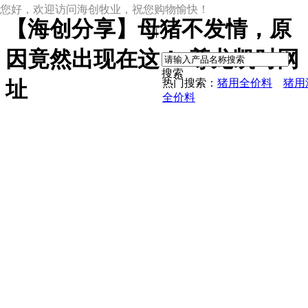
您好，欢迎访问海创牧业，祝您购物愉快！
【海创分享】母猪不发情，原
|
因竟然出现在这！-尊龙凯时网
搜索
热门搜索：
猪用全价料
猪用
址
全价料
尊龙凯时网址
尊龙凯时网址的产品中心
中草药母猪保健料
ccc教槽料——贝恩贝爱
保育全价料——速溶108
保育仔猪浓缩饲料
8%复合预混料
4%复合预混料
8%哺乳母猪预混料
25%浓缩饲料
新闻动态
公司新闻
尊龙凯时网址的文化
行业资讯