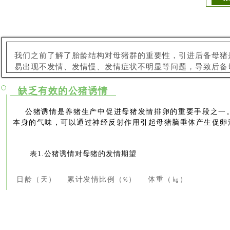
我们之前了解了胎龄结构对母猪群的重要性，引进后备母猪
易出现不发情、发情慢、发情症状不明显等问题，导致后备
缺乏有效的公猪诱情
公猪诱情是养猪生产中促进母猪发情排卵的重要手段之一
本身的气味，可以通过神经反射作用引起母猪脑垂体产生促卵
表1.公猪诱情对母猪的发情期望
日龄（天）
累计发情比例（
）
体重（㎏）
%
160
1
78-85