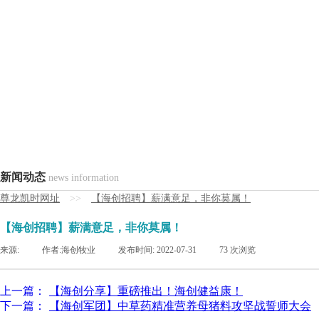
新闻动态
news information
尊龙凯时网址
>>
【海创招聘】薪满意足，非你莫属！
【海创招聘】薪满意足，非你莫属！
来源:
|
作者:
海创牧业
|
发布时间:
2022-07-31
|
73
次浏览
上一篇：
【海创分享】重磅推出！海创健益康！
下一篇：
【海创军团】中草药精准营养母猪料攻坚战誓师大会