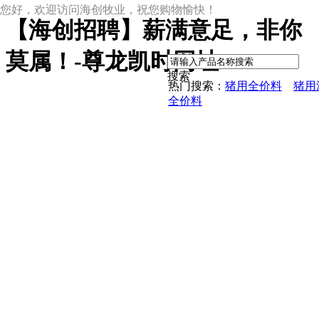
您好，欢迎访问海创牧业，祝您购物愉快！
【海创招聘】薪满意足，非你
|
莫属！-尊龙凯时网址
搜索
热门搜索：
猪用全价料
猪用
全价料
尊龙凯时网址
尊龙凯时网址的产品中心
中草药母猪保健料
ccc教槽料——贝恩贝爱
保育全价料——速溶108
保育仔猪浓缩饲料
8%复合预混料
4%复合预混料
8%哺乳母猪预混料
25%浓缩饲料
新闻动态
公司新闻
尊龙凯时网址的文化
行业资讯