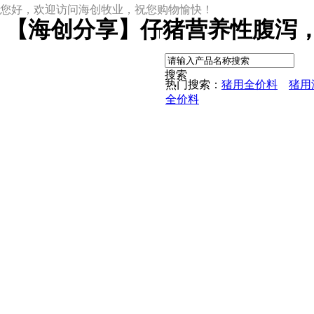
您好，欢迎访问海创牧业，祝您购物愉快！
【海创分享】仔猪营养性腹泻，
|
搜索
热门搜索：
猪用全价料
猪用
全价料
尊龙凯时网址
尊龙凯时网址的产品中心
中草药母猪保健料
ccc教槽料——贝恩贝爱
保育全价料——速溶108
保育仔猪浓缩饲料
8%复合预混料
4%复合预混料
8%哺乳母猪预混料
25%浓缩饲料
新闻动态
公司新闻
尊龙凯时网址的文化
行业资讯