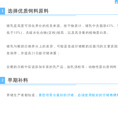
选择优质饲料原料
1
猪乳是高度可消化养分的优良来源。
按干物质计，猪乳中含脂肪45%、
低于10%)，含碳水化合物(淀粉)较高，以及高含量的植物蛋白质。
猪乳与断奶日粮养分上的差异，可能是造成仔猪断奶后腹泻的主要原因
发病率，并提高21日龄仔猪体重；
在断奶日粮中应该添加丰富的乳产品，如乳清粉等；动物性蛋白质饲料
早期补料
2
养猪生产者都知道，
要想培育出最好的仔猪，必须使用较好的仔猪教槽
研究表明，
在仔猪出生5天~7天开始补料，可影响断奶仔猪对蛋白质
过少，反而会降低免疫能力，使断奶后的反应更加严重；而对于4周龄