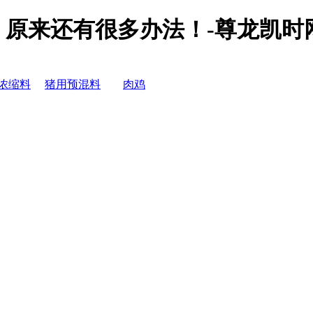
原来还有很多办法！-尊龙凯时
浓缩料
猪用预混料
肉鸡