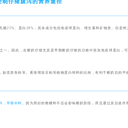
控制仔猪腹泻的营养途径
乳糖25%、蛋白28%，其余成分包括免疫球蛋白、维生素和矿物质。但是绝
之一。
因此，在断奶仔猪尤其是早期断奶仔猪的日粮中添加免疫球蛋白，
，如优质鱼粉等。逐渐增加豆粕等植物蛋白饲料的比例，有利于断奶后的平
料，早期补料。
因为用好的教槽料不仅会影响断奶阶段，而且通过其后效作
的反应，使免疫系统产生免疫耐受力，促进胃肠道的发育，减少肠道对日粮
~5周龄断奶的仔猪进行高质量的补料，对保证其断奶后的健康和正常生长具