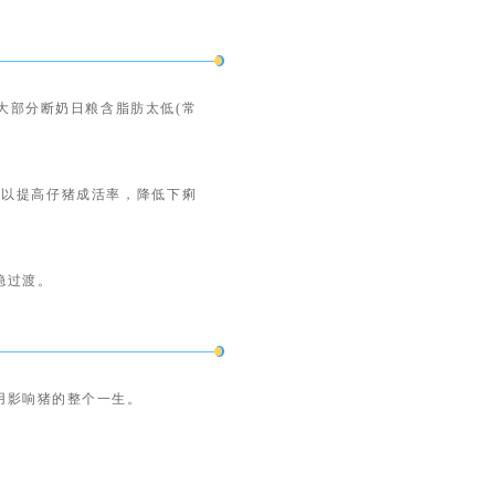
大部分断奶日粮含脂肪太低(常
可以提高仔猪成活率，降低下痢
稳过渡。
用影响猪的整个一生。
蛋白的过敏反应。
如果采食补料
有明显的效果。