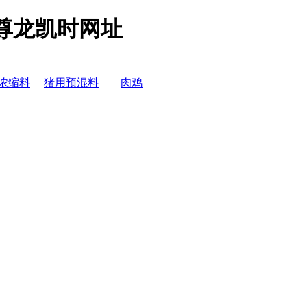
尊龙凯时网址
浓缩料
猪用预混料
肉鸡