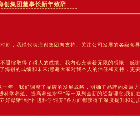
海创集团董事长新年致辞
美好时刻，我谨代表海创集团向支持、关注公司发展的各级领
，决不退缩取得了骄人的成绩。我内心充满着无限的感慨，感
造了海创的成绩和未来;感谢大家对我本人的信任和支持，更
，这一年，我们调整了品牌的发展战略，明确了品牌的发展
推进科学养殖、提高养殖水平”等一系列全新的经营理念;我们
养好母猪”到“推进科学饲养”各方面都获得了深度提升和进
“大刀阔斧”的变革推进。6月29日，我们海创军团以全新的身
址的合作伙伴们，用3个月的时间完成了既定总目标，取得
我们又启动了年终巅峰战，这个时候市场时刻向我们抛来困难
凯时网址的合作伙伴们始终相信没有退路才是胜利之路，高