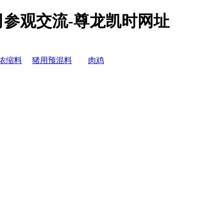
参观交流-尊龙凯时网址
浓缩料
猪用预混料
肉鸡