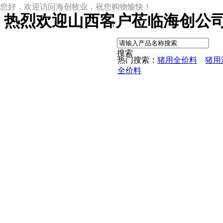
您好，欢迎访问海创牧业，祝您购物愉快！
热烈欢迎山西客户莅临海创公司
|
搜索
热门搜索：
猪用全价料
猪用
全价料
尊龙凯时网址
尊龙凯时网址的产品中心
中草药母猪保健料
ccc教槽料——贝恩贝爱
保育全价料——速溶108
保育仔猪浓缩饲料
8%复合预混料
4%复合预混料
8%哺乳母猪预混料
25%浓缩饲料
新闻动态
公司新闻
尊龙凯时网址的文化
行业资讯