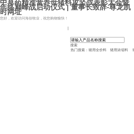
中草药精准营养母猪料攻坚战表彰大会暨
年终巅峰战启动仪式 | 董事长致辞-尊龙凯
时网址
您好，欢迎访问海创牧业，祝您购物愉快！
|
搜索
热门搜索：
猪用全价料
猪用浓缩料
尊龙凯时网址
尊龙凯时网址的产品中心
中草药母猪保健料
ccc教槽料——贝恩贝爱
保育全价料——速溶108
保育仔猪浓缩饲料
8%复合预混料
4%复合预混料
8%哺乳母猪预混料
25%浓缩饲料
新闻动态
公司新闻
尊龙凯时网址的文化
行业资讯
时事新闻
尊龙凯时网址的简介