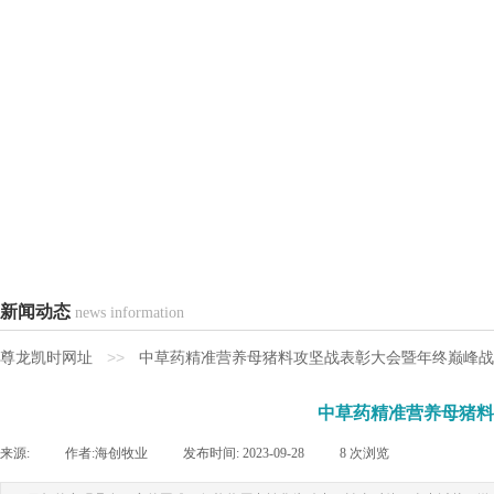
新闻动态
news information
>>
尊龙凯时网址
中草药精准营养母猪料攻坚战表彰大会暨年终巅峰战启
中草药精准营养母猪料
来源:
|
作者:
海创牧业
|
发布时间:
2023-09-28
|
8
次浏览