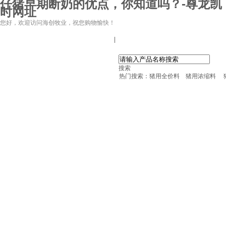
仔猪早期断奶的优点，你知道吗？-尊龙凯
时网址
您好，欢迎访问海创牧业，祝您购物愉快！
|
搜索
热门搜索：
猪用全价料
猪用浓缩料
尊龙凯时网址
尊龙凯时网址的产品中心
中草药母猪保健料
ccc教槽料——贝恩贝爱
保育全价料——速溶108
保育仔猪浓缩饲料
8%复合预混料
4%复合预混料
8%哺乳母猪预混料
25%浓缩饲料
新闻动态
公司新闻
尊龙凯时网址的文化
行业资讯
时事新闻
尊龙凯时网址的简介
在线留言