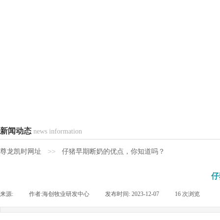
新闻动态
news information
>>
尊龙凯时网址
仔猪早期断奶的优点，你知道吗？
仔
来源:
|
作者:
海创牧业研发中心
|
发布时间:
2023-12-07
|
16
次浏览