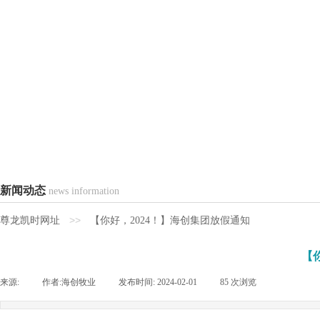
新闻动态
news information
>>
尊龙凯时网址
【你好，2024！】海创集团放假通知
【
来源:
|
作者:
海创牧业
|
发布时间:
2024-02-01
|
85
次浏览