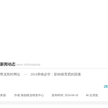
新闻动态
news information
>>
尊龙凯时网址
2024养猪必学：影响猪育肥的因素
2
来源:
|
作者:
海创牧业研发中心
|
发布时间:
2024-04-16
|
46
次浏览