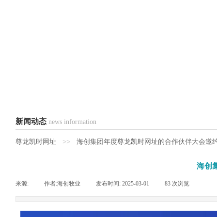
新闻动态
news information
>>
尊龙凯时网址
海创集团年度尊龙凯时网址的合作伙伴大会邀
海创
来源:
|
作者:
海创牧业
|
发布时间:
2025-03-01
|
83
次浏览