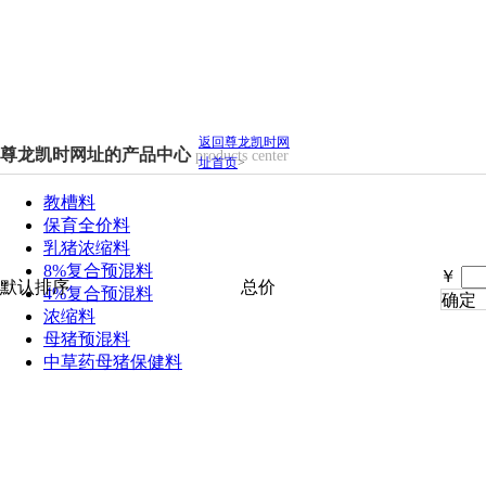
返回尊龙凯时网
尊龙凯时网址的产品中心
products center
址首页
>
教槽料
保育全价料
乳猪浓缩料
8%复合预混料
￥
默认排序
总价
4%复合预混料
确定
浓缩料
母猪预混料
中草药母猪保健料