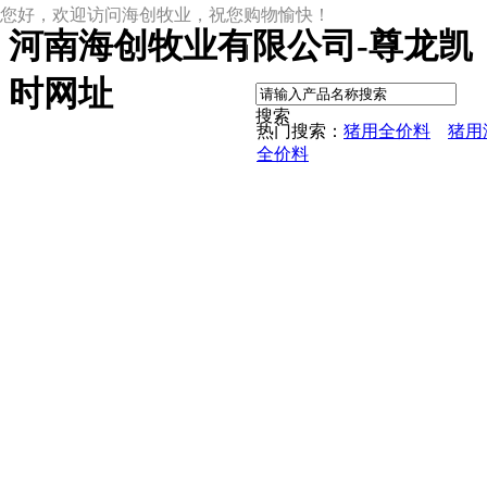
您好，欢迎访问海创牧业，祝您购物愉快！
河南海创牧业有限公司-尊龙凯
|
时网址
搜索
热门搜索：
猪用全价料
猪用
全价料
尊龙凯时网址
尊龙凯时网址的产品中心
中草药母猪保健料
ccc教槽料——贝恩贝爱
保育全价料——速溶108
保育仔猪浓缩饲料
8%复合预混料
4%复合预混料
8%哺乳母猪预混料
25%浓缩饲料
新闻动态
公司新闻
尊龙凯时网址的文化
行业资讯