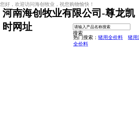
您好，欢迎访问海创牧业，祝您购物愉快！
河南海创牧业有限公司-尊龙凯
|
时网址
搜索
热门搜索：
猪用全价料
猪用
全价料
尊龙凯时网址
尊龙凯时网址的产品中心
中草药母猪保健料
ccc教槽料——贝恩贝爱
保育全价料——速溶108
保育仔猪浓缩饲料
8%复合预混料
4%复合预混料
8%哺乳母猪预混料
25%浓缩饲料
新闻动态
公司新闻
尊龙凯时网址的文化
行业资讯