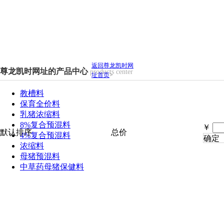
返回尊龙凯时网
尊龙凯时网址的产品中心
products center
址首页
>
教槽料
保育全价料
乳猪浓缩料
8%复合预混料
￥
默认排序
总价
4%复合预混料
确定
浓缩料
母猪预混料
中草药母猪保健料